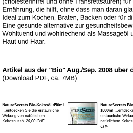
(cholesterinfrei und ohne Transfettsäuren) fü
Ernährung, die hilft, ohne dass man daran gl
Ideal zum Kochen, Braten, Backen oder für di
Eine gesunde alternative zur gesundheitsbe
Wohltuend und wohlriechend als Massageöl u
Haut und Haar.
Artikel aus der "Bio" Aug./Sep. 2008 über
(Download PDF, ca. 7MB)
NatureSecrets Bio-Kokosöl 450ml
NatureSecrets Bi
...entdecken Sie die erstaunliche
1000ml
...entdecke
Wirkung von natürlichem
erstaunliche Wirku
Kokosnussöl
26,00 CHF
natürlichem Koko
CHF